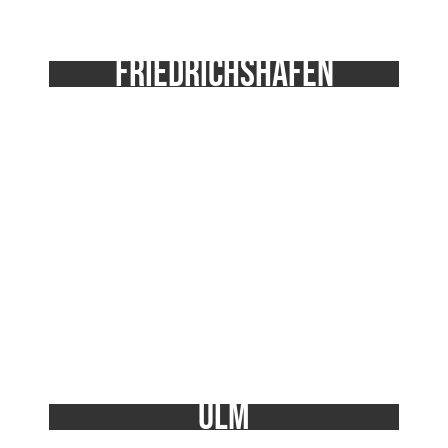
Friedrichshafen
Friedrichshafen ist ein wichtiger Standort für die Luft-
und Raumfahrtindustrie und bietet auch in anderen
Branchen wie dem Maschinenbau und der
Elektrotechnik innovative Unternehmen.
Ulm