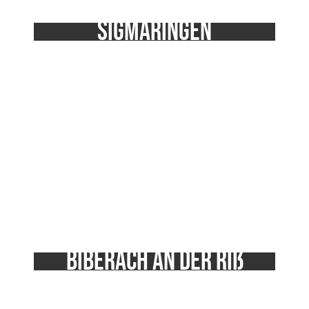
Sigmaringen
Mit seiner Lage an der Donau ist Sigmaringen ein
attraktiver Standort für Unternehmen und bietet eine
breite Palette an wirtschaftlichen Möglichkeiten.
Biberach an der Riß
Biberach ist ein wichtiger Wirtschaftsstandort in der
Region und ist bekannt für seine innovative