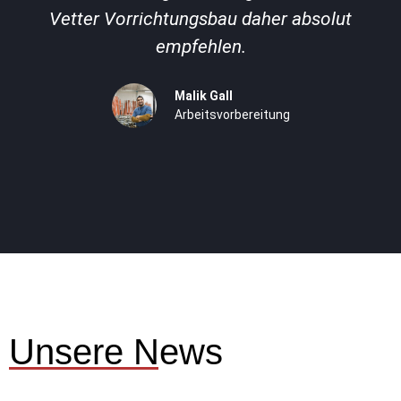
v
Vetter Vorrichtungsbau daher absolut
o
empfehlen.
n
5
Malik Gall
Arbeitsvorbereitung
Unsere News