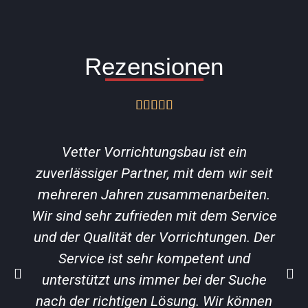
Rezensionen
B





e
w
Vetter Vorrichtungsbau ist ein
e
zuverlässiger Partner, mit dem wir seit
r
mehreren Jahren zusammenarbeiten.
t
e
Wir sind sehr zufrieden mit dem Service
t
und der Qualität der Vorrichtungen. Der
m
Service ist sehr kompetent und
i
unterstützt uns immer bei der Suche
t
nach der richtigen Lösung. Wir können
5