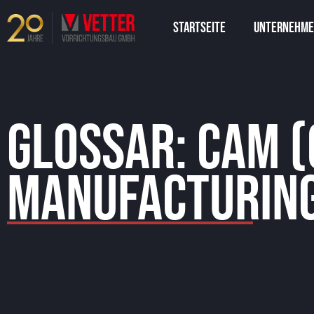
Zum
Startseite
Unternehm
Inhalt
springen
Glossar: CAM 
Manufacturin