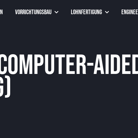
en
Vorrichtungsbau
Lohnfertigung
Enginee
(Computer-Aide
g)